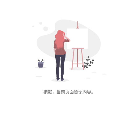
业
务
范
围
登录
注册
服
务
流
程
案
例
抱歉，当前页面暂无内容。
展
示
联
系
我