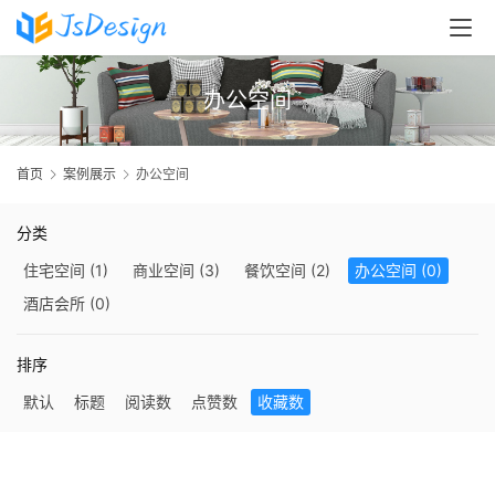
办公空间
首
页
首页
案例展示
办公空间
关
分类
于
住宅空间
(1)
商业空间
(3)
餐饮空间
(2)
办公空间
(0)
我
酒店会所
(0)
们
排序
新
闻
默认
标题
阅读数
点赞数
收藏数
动
态